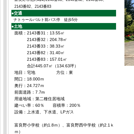
2143番82、2143番83
●交通
ナトゥールバルト前バス停 徒歩5分
●土地
面積：2143番31：13.55㎡
2143番32：204.78㎡
2143番33：38.33㎡
2143番82：31.40㎡
2143番83：157.01㎡
合計445.07㎡（134.63坪）
地目：宅地 方位：東
間口：18.000ｍ
奥行：24.727ｍ
前面道路：7.7m
用途地域：第二種住居地域
建ぺい率：60％ 容積率：200％
設備：上水道、下水道、LPガス
富良野小学校（約1.8ｍ）、富良野西中学校（約2.1ｋ
ｍ）