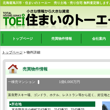
北海道旭川市・住まいのトーエー 売り土地・売り住宅 無料査定致します
トップページ
売買物件情報
会社案内
トップページ
> 物件詳細
売買物件情報
一棟売マンション
1億6,000万円
富良野スキー場、ゴンドラ、ホテル、レストラン等から近く、好立地
●所在地
富良野市北の峰町2143番31、2143番32、2143番33、