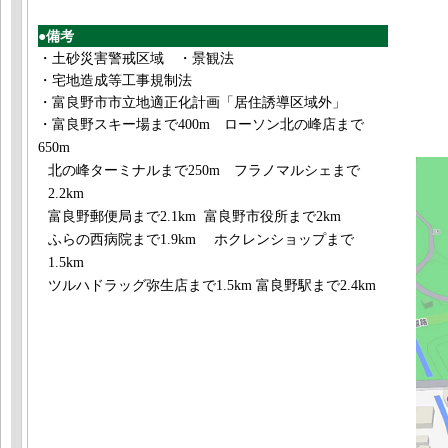
●備考
・土砂災害警戒区域 ・景観法
・宅地造成等工事規制法
・富良野市市立地適正化計画「居住誘導区域外」
・
富良野スキー場まで
400m
ローソン北の峰店まで
650m
北の峰ターミナルまで
250m
フラノマルシェ
まで
2.2km
富良野郵便局まで
2.1km
富良野市役所まで
2km
ふらの西病院まで
1.9km
ホクレンショップまで
1.5km
ツルハドラッグ弥生店まで
1.5km
富良野駅まで
2.4km